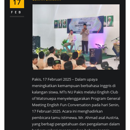
17
FEB
Pakis, 17 Februari 2025 – Dalam upaya
meningkatkan kemampuan berbahasa Inggris di
kalangan siswa, MTs NU Pakis melalui English Club
of Matsnuepa menyelenggarakan Program General
Meeting English Fun Conversation pada hari Senin,
17 Februari 2025. Acara ini menghadirkan
pembicara tamu istimewa, Mr. Ahmad asal Austria,
yang berbagi pengetahuan dan pengalaman dalam