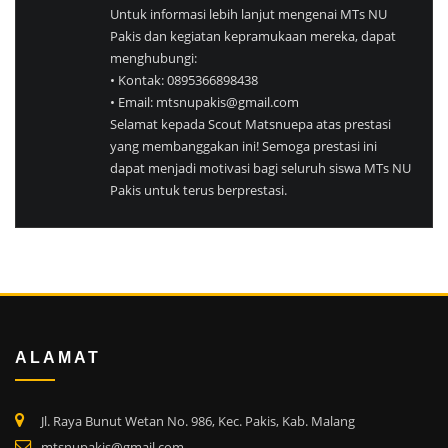
Untuk informasi lebih lanjut mengenai MTs NU
Pakis dan kegiatan kepramukaan mereka, dapat
menghubungi:
• Kontak: 0895366898438
• Email:
mtsnupakis@gmail.com
Selamat kepada Scout Matsnuepa atas prestasi
yang membanggakan ini! Semoga prestasi ini
dapat menjadi motivasi bagi seluruh siswa MTs NU
Pakis untuk terus berprestasi.
ALAMAT
Jl. Raya Bunut Wetan No. 986, Kec. Pakis, Kab. Malang
mtsnupakis@gmail.com