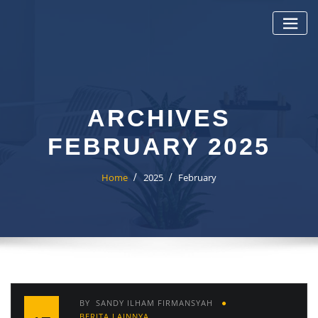
Skip
to
content
ARCHIVES
FEBRUARY 2025
Home
2025
February
BY
SANDY ILHAM FIRMANSYAH
BERITA LAINNYA