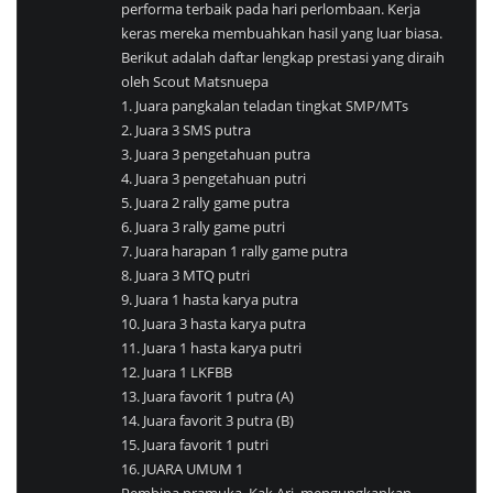
performa terbaik pada hari perlombaan. Kerja
keras mereka membuahkan hasil yang luar biasa.
Berikut adalah daftar lengkap prestasi yang diraih
oleh Scout Matsnuepa
1. Juara pangkalan teladan tingkat SMP/MTs
2. Juara 3 SMS putra
3. Juara 3 pengetahuan putra
4. Juara 3 pengetahuan putri
5. Juara 2 rally game putra
6. Juara 3 rally game putri
7. Juara harapan 1 rally game putra
8. Juara 3 MTQ putri
9. Juara 1 hasta karya putra
10. Juara 3 hasta karya putra
11. Juara 1 hasta karya putri
12. Juara 1 LKFBB
13. Juara favorit 1 putra (A)
14. Juara favorit 3 putra (B)
15. Juara favorit 1 putri
16. JUARA UMUM 1
Pembina pramuka, Kak Ari, mengungkapkan