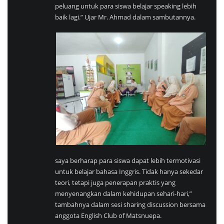
peluang untuk para siswa belajar speaking lebih
baik lagi.” Ujar Mr. Ahmad dalam sambutannya.
saya berharap para siswa dapat lebih termotivasi
untuk belajar bahasa Inggris. Tidak hanya sekedar
teori, tetapi juga penerapan praktis yang
menyenangkan dalam kehidupan sehari-hari,”
tambahnya dalam sesi sharing discussion bersama
anggota English Club of Matsnuepa.