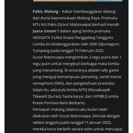
Pakis, Malang
– Kabar membanggakan datang
dari dunia kepramukaan Malang Raya. Pramuka
MTs NU Pakis (Scout Matsnuepa) berhasil meraih
Juara
Umum 1
dalam ajang lomba pramuka
AKSIGATA 3 (Aksi Kreasi Penggalang Tangguh).
Lomba ini diselenggarakan oleh SMK Diponegoro
Tumpang pada tanggal 15 Februari 2025.
Scout Matsnuepa mengirimkan 2 regu putra dan 1
regu putri untuk mengikuti berbagai mata lomba
yang menantang. Di antaranya adalah rally game
yang menguji kemampuan pionering, sandi morse
semaphore (SMS), dan pengetahuan pramuka.
Selain itu, ada pula lomba MTQ (Musabaqah
Tilawatil Qur’an), hasta karya, dan LKFBB (Lomba
Kreasi Formasi Baris Berbaris).
Persiapan matang selama satu bulan telah
dilakukan oleh Scout Matsnuepa. Dimulai dengan
seleksi anggota pada tanggal 11 Januari 2025,
mereka terus berlatih secara rutin untuk mencapai