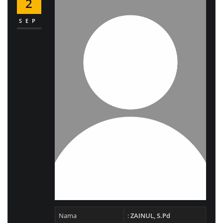
2
SEP
Nama
:
ZAINUL, S.Pd