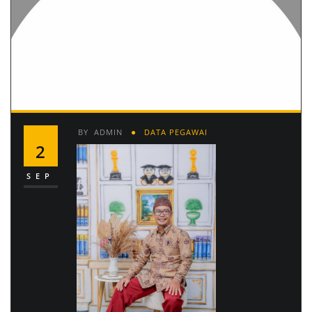
BY
ADMIN
DATA PEGAWAI
2
SEP