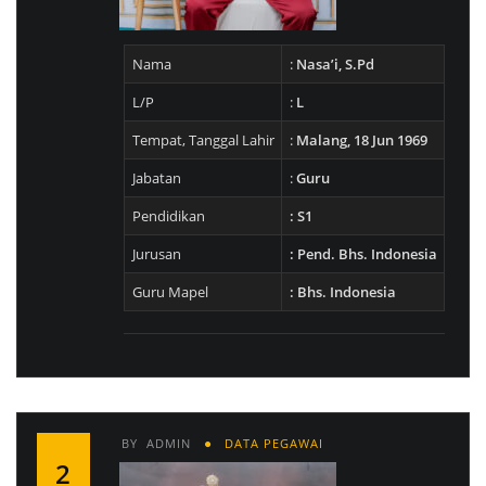
Nama
:
Nasa’i, S.Pd
L/P
:
L
Tempat, Tanggal Lahir
:
Malang, 18 Jun 1969
Jabatan
:
Guru
Pendidikan
: S1
Jurusan
: Pend. Bhs. Indonesia
Guru Mapel
: Bhs. Indonesia
BY
ADMIN
DATA PEGAWAI
2