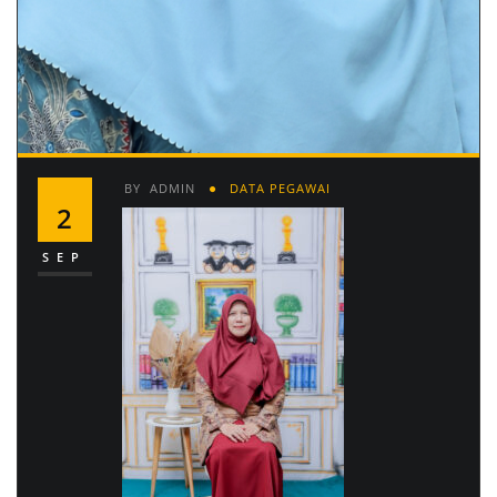
BY
ADMIN
DATA PEGAWAI
2
SEP