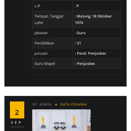
L/P
:
P
Tempat, Tanggal
:
Malang, 18 Oktober
Lahir
1974
Jabatan
:
Guru
Pendidikan
: S1
Jurusan
: Pend. Penjaskes
Guru Mapel
: Penjaskes
BY
ADMIN
DATA PEGAWAI
2
SEP