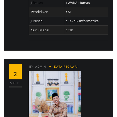
Jabatan
:
WAKA Humas
Pendidikan
: S1
Jurusan
: Teknik Informatika
Guru Mapel
: TIK
BY
ADMIN
DATA PEGAWAI
2
SEP